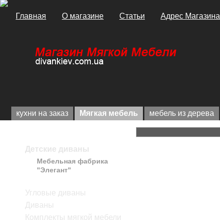
Главная
О магазине
Статьи
Адрес Магазина
кухни на заказ
Мягкая мебель
мебель из дерева
Каталог
Детские диваны
Главная
>
Мягкая
Мебельная фабрика
Описание товара
"Элегант"
Мебельная фабрика "Dalio"
Детский див
Угловые диваны
Диваны
Комплекты мягкой мебели