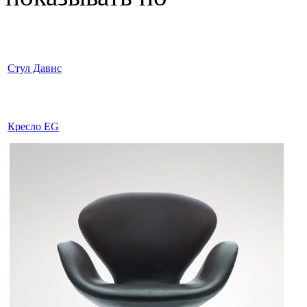
Стул Давис
Кресло EG