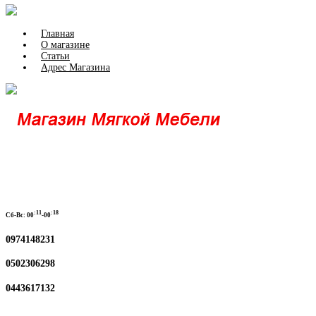
Главная
О магазине
Статьи
Адрес Магазина
:11
:18
Сб-Вс:
00
-00
0974148231
0502306298
0443617132