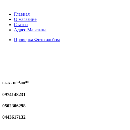
Главная
О магазине
Статьи
Адрес Магазина
Проверка Фото альбом
:11
:18
Сб-Вс:
00
-00
0974148231
0502306298
0443617132