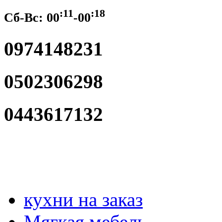
:11
:18
Сб-Вс:
00
-00
0974148231
0502306298
0443617132
кухни на заказ
Мягкая мебель