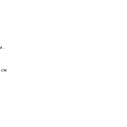
 .
 см