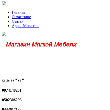
Главная
О магазине
Статьи
Адрес Магазина
:11
:18
Сб-Вс:
00
-00
0974148231
0502306298
0443617132