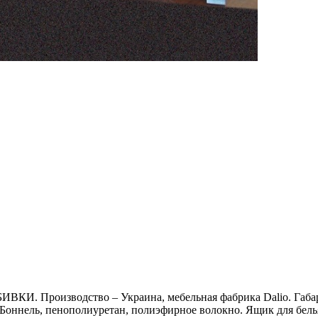
изводство – Украина, мебельная фабрика Dalio. Габариты д
оннель, пенополиуретан, полиэфирное волокно. Ящик для белья